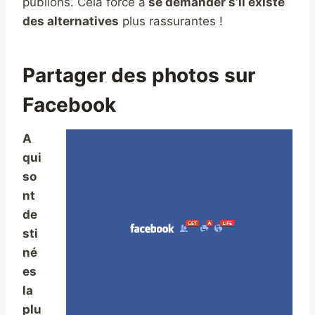
publions. Cela force à
se demander s’il existe
des alternatives
plus rassurantes !
Partager des photos sur
Facebook
A
qui
so
nt
de
sti
né
es
la
plu