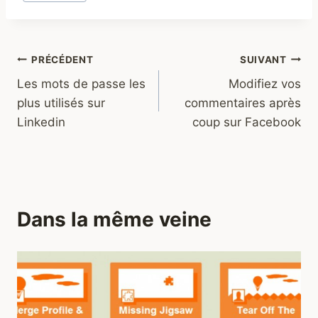
de
la
publication :
Navigation
PRÉCÉDENT
SUIVANT
Les mots de passe les
Modifiez vos
de
plus utilisés sur
commentaires après
l’article
Linkedin
coup sur Facebook
Dans la même veine