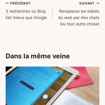
Navigation
PRÉCÉDENT
SUIVANT
3 recherches ou Bing
Remplacez les bébés
de
fait mieux que Google
du web par des chats
l’article
(ou tout autre chose)
Dans la même veine